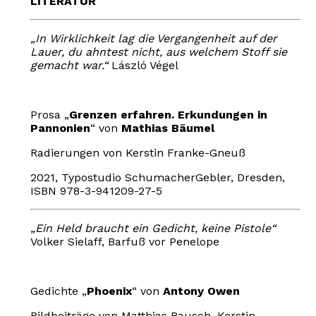
LITERATUR
„In Wirklichkeit lag die Vergangenheit auf der
Lauer, du ahntest nicht, aus welchem Stoff sie
gemacht war.“
László Végel
Prosa „
Grenzen erfahren. Erkundungen in
Pannonien
“ von
Mathias Bäumel
Radierungen von Kerstin Franke-Gneuß
2021, Typostudio SchumacherGebler, Dresden,
ISBN 978-3-941209-27-5
„Ein Held braucht ein Gedicht, keine Pistole“
Volker Sielaff, Barfuß vor Penelope
Gedichte „
Phoenix
“ von
Antony Owen
Bildbeiträge von Matthias Bausch, Kerstin